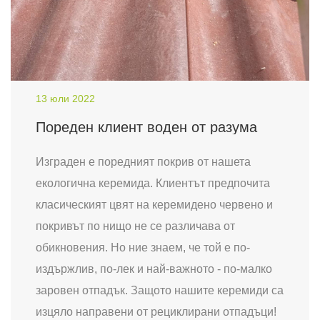
13 юли 2022
Пореден клиент воден от разума
Изграден е поредният покрив от нашета
екологична керемида. Клиентът предпочита
класическият цвят на керемидено червено и
покривът по нищо не се различава от
обикновения. Но ние знаем, че той е по-
издържлив, по-лек и най-важното - по-малко
заровен отпадък. Защото нашите керемиди са
изцяло направени от рециклирани отпадъци!